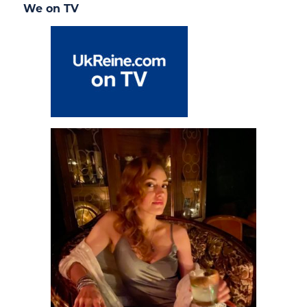
We on TV