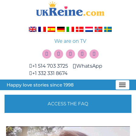
We are on TV
+1 514 703 3725
WhatsApp
+1 332 331 8674
Happy love stories since 1998
ACCESS THE FAQ