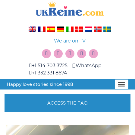
We are on TV
+1 514 703 3725
WhatsApp
+1 332 331 8674
Happy love stories since 1998
ACCESS THE FAQ