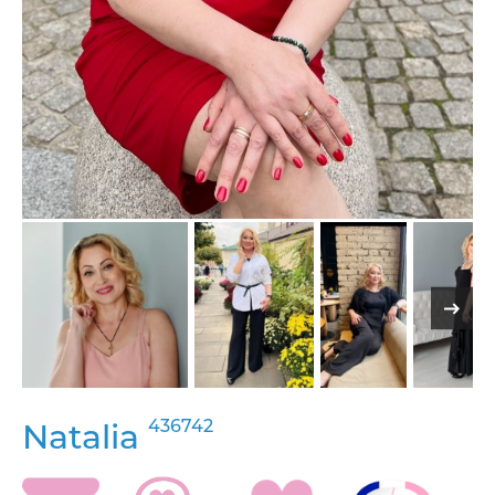
436742
Natalia