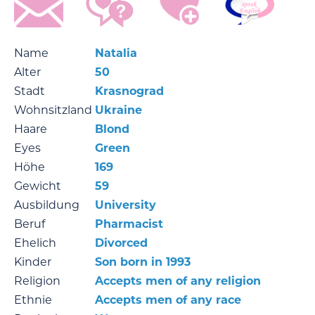
Name
Natalia
Alter
50
Stadt
Krasnograd
Wohnsitzland
Ukraine
Haare
Blond
Eyes
Green
Höhe
169
Gewicht
59
Ausbildung
University
Beruf
Pharmacist
Ehelich
Divorced
Kinder
Son born in 1993
Religion
Accepts men of any religion
Ethnie
Accepts men of any race