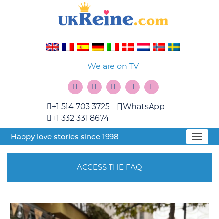
We are on TV
+1 514 703 3725
WhatsApp
+1 332 331 8674
Happy love stories since 1998
ACCESS THE FAQ