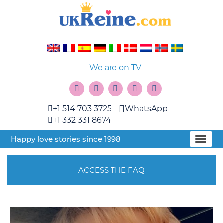
We are on TV
+1 514 703 3725
WhatsApp
+1 332 331 8674
Happy love stories since 1998
ACCESS THE FAQ