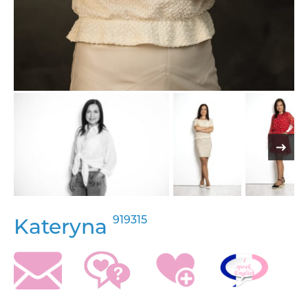
919315
Kateryna