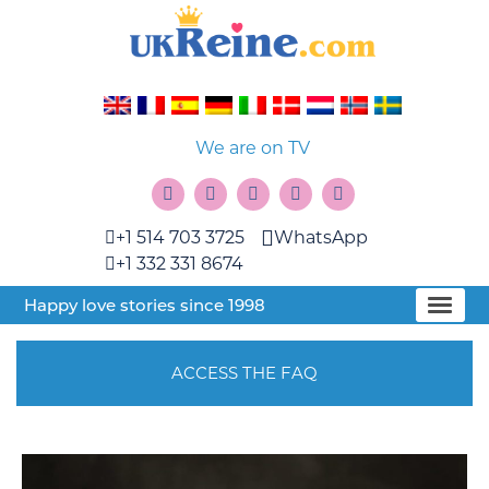
We are on TV
+1 514 703 3725
WhatsApp
+1 332 331 8674
Happy love stories since 1998
ACCESS THE FAQ