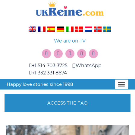
We are on TV
+1 514 703 3725
WhatsApp
+1 332 331 8674
Happy love stories since 1998
ACCESS THE FAQ