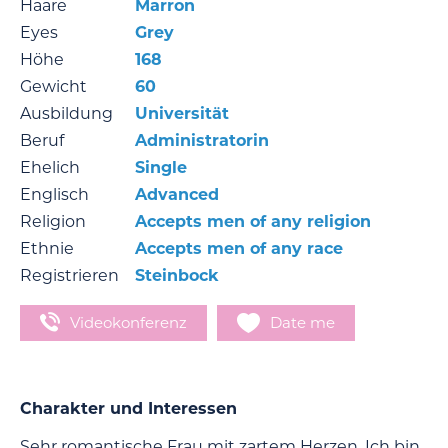
Haare
Marron
Eyes
Grey
Höhe
168
Gewicht
60
Ausbildung
Universität
Beruf
Administratorin
Ehelich
Single
Englisch
Advanced
Religion
Accepts men of any religion
Ethnie
Accepts men of any race
Registrieren
Steinbock
Videokonferenz
Date me
Charakter und Interessen
Sehr romantische Frau mit zartem Herzen. Ich bin