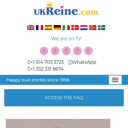
We are on TV
+1 514 703 3725
WhatsApp
+1 332 331 8674
Happy love stories since 1998
ACCESS THE FAQ