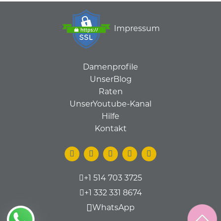
Impressum
Damenprofile
UnserBlog
Raten
UnserYoutube-Kanal
Hilfe
Kontakt
+1 514 703 3725
+1 332 331 8674
WhatsApp