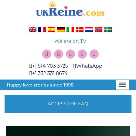
We are on TV
+1 514 703 3725
WhatsApp
+1 332 331 8674
Happy love stories since 1998
ACCESS THE FAQ