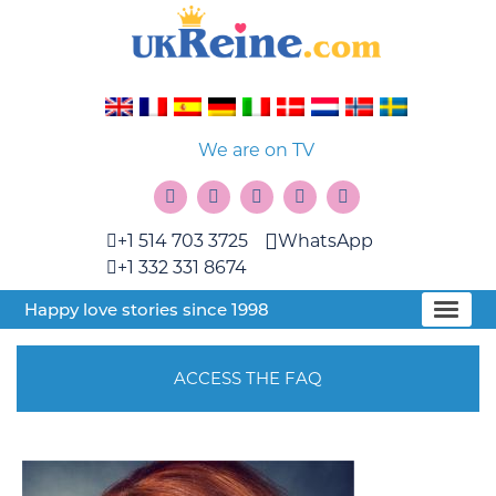
We are on TV
+1 514 703 3725
WhatsApp
+1 332 331 8674
Happy love stories since 1998
ACCESS THE FAQ