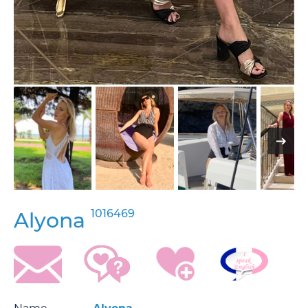
1016469
Alyona