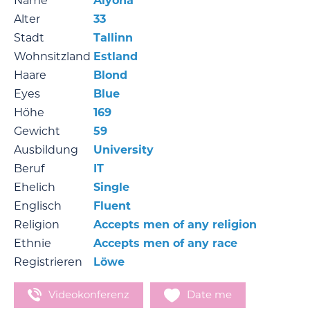
Name
Alyona
Alter
33
Stadt
Tallinn
Wohnsitzland
Estland
Haare
Blond
Eyes
Blue
Höhe
169
Gewicht
59
Ausbildung
University
Beruf
IT
Ehelich
Single
Englisch
Fluent
Religion
Accepts men of any religion
Ethnie
Accepts men of any race
Registrieren
Löwe
Videokonferenz
Date me