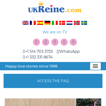
We are on TV
+1 514 703 3725
WhatsApp
+1 332 331 8674
Happy love stories since 1998
ACCESS THE FAQ