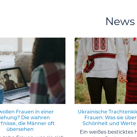
News
ollen Frauen in einer
Ukrainische Trachtenkl
iehung? Die wahren
Frauen: Was sie über
fnisse, die Männer oft
Schönheit und Werte
übersehen
Ein weißes besticktes 