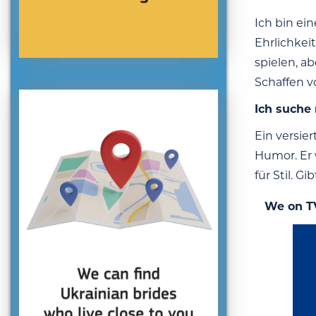
Ich bin ei
Ehrlichkeit
spielen, a
Schaffen v
Ich suche
Ein versie
Humor. Er 
für Stil. G
We on T