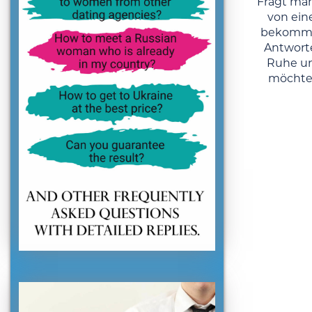
Fragt man
von ein
bekommt
Antworte
Ruhe un
möchte