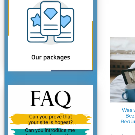
Was w
Bez
Bedür