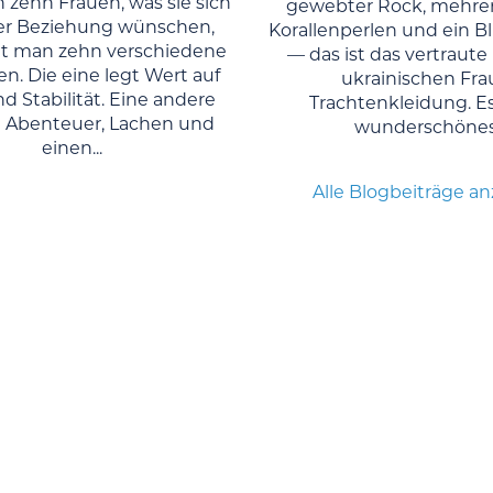
 zehn Frauen, was sie sich
gewebter Rock, mehre
er Beziehung wünschen,
Korallenperlen und ein 
 man zehn verschiedene
— das ist das vertraute 
n. Die eine legt Wert auf
ukrainischen Fra
d Stabilität. Eine andere
Trachtenkleidung. Es 
 Abenteuer, Lachen und
wunderschönes.
einen...
Alle Blogbeiträge a