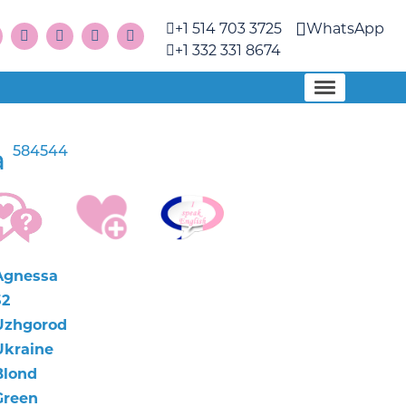
+1 514 703 3725
WhatsApp
+1 332 331 8674
584544
a
Agnessa
52
Uzhgorod
Ukraine
Blond
Green