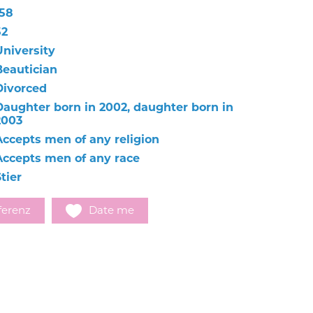
158
52
University
Beautician
Divorced
Daughter born in 2002, daughter born in
2003
Accepts men of any religion
Accepts men of any race
tier
ferenz
Date me