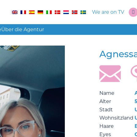
We are on TV
e
Über die Agentur
Agness
Name
Alter
Stadt
Wohnsitzland
Haare
Eyes