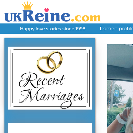
Damen profil
Happy love stories since 1998