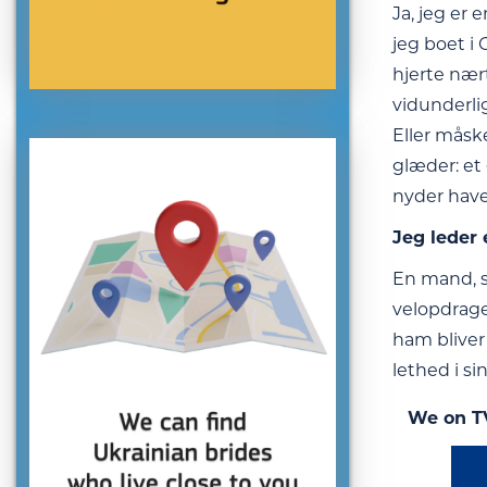
Ja, jeg er 
jeg boet i
hjerte nært
vidunderli
Eller måsk
glæder: et 
nyder have
Jeg leder 
En mand, so
velopdrage
ham bliver 
lethed i s
We on T