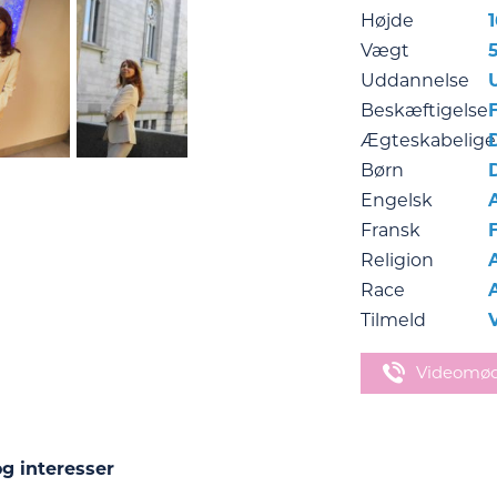
Højde
Vægt
Uddannelse
Beskæftigelse
Ægteskabelige
Børn
Engelsk
Fransk
Religion
Race
Tilmeld
Videomø
g interesser