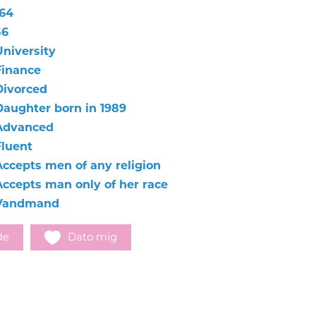
164
56
University
Finance
Divorced
Daughter born in 1989
Advanced
Fluent
Accepts men of any religion
Accepts man only of her race
Vandmand
de
Dato mig