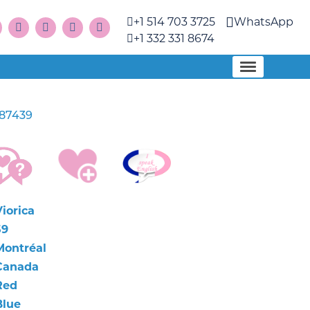
+1 514 703 3725
WhatsApp
+1 332 331 8674
87439
iorica
59
Montréal
Canada
Red
Blue