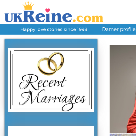
Damer profile
Happy love stories since 1998