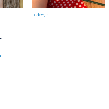
Ludmyla
r
læg