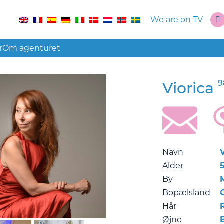
We are on TV
r
Om agenturet
9
Viorica
Navn
V
Alder
By
Bopælsland
Hår
Øjne