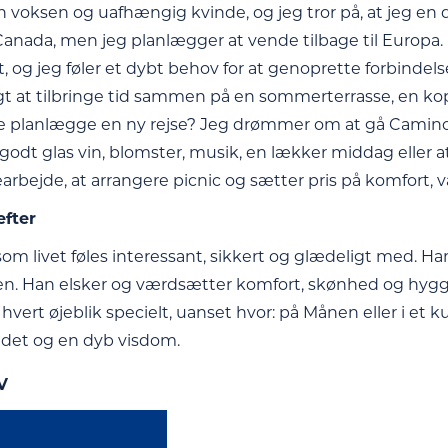
en voksen og uafhængig kvinde, og jeg tror på, at jeg en d
 Canada, men jeg planlægger at vende tilbage til Europa
, og jeg føler et dybt behov for at genoprette forbindel
gt at tilbringe tid sammen på en sommerterrasse, en kop
e planlægge en ny rejse? Jeg drømmer om at gå Camino d
godt glas vin, blomster, musik, en lækker middag eller at l
arbejde, at arrangere picnic og sætter pris på komfort
efter
m livet føles interessant, sikkert og glædeligt med. Han 
n. Han elsker og værdsætter komfort, skønhed og hyggen
hvert øjeblik specielt, uanset hvor: på Månen eller i et
indet og en dyb visdom.
V