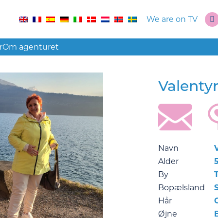
We are on TV
r
Om agenturet
Valenty
Navn
Alder
By
Bopælsland
Hår
Øjne