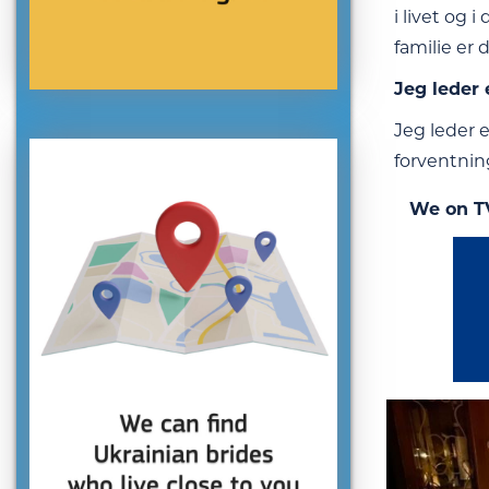
i livet og 
familie er 
Jeg leder 
Jeg leder 
forventning
We on T