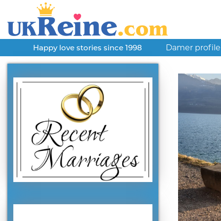
Damer profile
Happy love stories since 1998