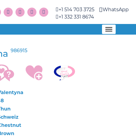
+1 514 703 3725
WhatsApp
+1 332 331 8674
986915
na
Valentyna
58
Thun
Schweiz
Chestnut
Brown