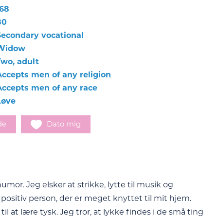
168
80
Secondary vocational
Widow
Two, adult
Accepts men of any religion
Accepts men of any race
Løve
de
Dato mig
mor. Jeg elsker at strikke, lytte til musik og
 positiv person, der er meget knyttet til mit hjem.
il at lære tysk. Jeg tror, at lykke findes i de små ting