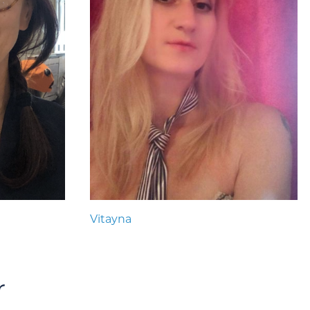
Vitayna
r