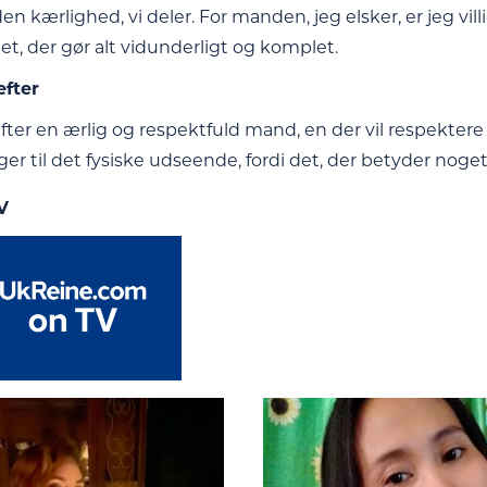
i den kærlighed, vi deler. For manden, jeg elsker, er jeg vill
det, der gør alt vidunderligt og komplet.
efter
efter en ærlig og respektfuld mand, en der vil respektere
er til det fysiske udseende, fordi det, der betyder noget
V