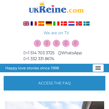
We are on TV
+1 514 703 3725
WhatsApp
+1 332 331 8674
Happy love stories since 1998
ACCESS THE FAQ