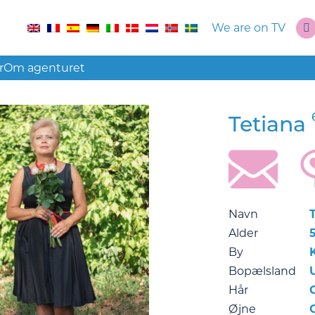
We are on TV
r
Om agenturet
Tetiana
Navn
Alder
By
Bopælsland
Hår
Øjne