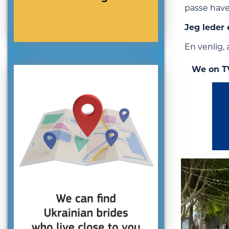
passe have
Jeg leder 
En venlig, 
We on T