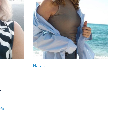
Natalia
r
læg