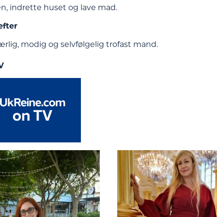
n, indrette huset og lave mad.
efter
ærlig, modig og selvfølgelig trofast mand.
V