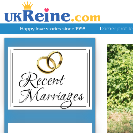
Damer profile
Happy love stories since 1998