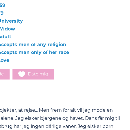
159
79
University
Widow
Adult
Accepts men of any religion
Accepts man only of her race
Løve
de
Dato mig
ekter, at rejse... Men frem for alt vil jeg møde en
g alene. Jeg elsker bjergene og havet. Dans får mig til
brug har jeg ingen dårlige vaner. Jeg elsker børn,