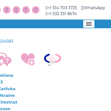
+1 514 703 3725
WhatsApp
+1 332 331 8674
634583
Tetiana
53
Karlivka
Ukraine
Chestnut
Green