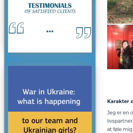
Karakter o
Jeg er en o
livspartner
at føle mi