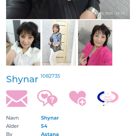
1082735
Shynar
Navn
Shynar
Alder
54
By
Astana