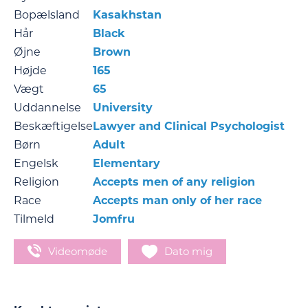
Bopælsland
Kasakhstan
Hår
Black
Øjne
Brown
Højde
165
Vægt
65
Uddannelse
University
Beskæftigelse
Lawyer and Clinical Psychologist
Børn
Adult
Engelsk
Elementary
Religion
Accepts men of any religion
Race
Accepts man only of her race
Tilmeld
Jomfru
Videomøde
Dato mig