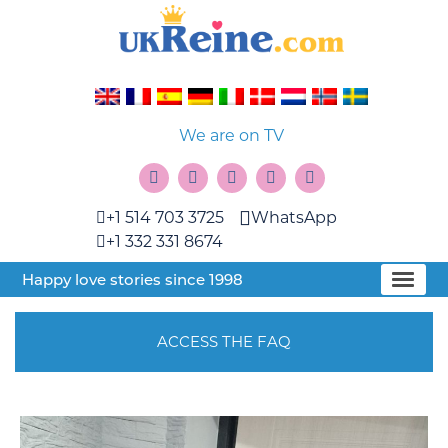
We are on TV
+1 514 703 3725
WhatsApp
+1 332 331 8674
Happy love stories since 1998
ACCESS THE FAQ