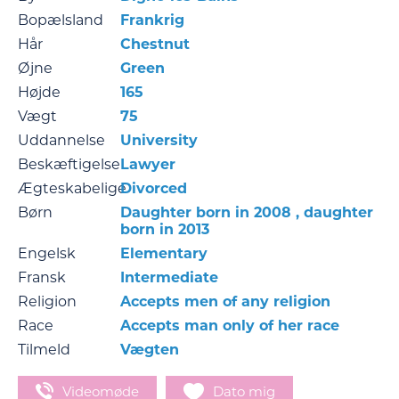
Bopælsland
Frankrig
Hår
Chestnut
Øjne
Green
Højde
165
Vægt
75
Uddannelse
University
Beskæftigelse
Lawyer
Ægteskabelige
Divorced
Børn
Daughter born in 2008 , daughter
born in 2013
Engelsk
Elementary
Fransk
Intermediate
Religion
Accepts men of any religion
Race
Accepts man only of her race
Tilmeld
Vægten
Videomøde
Dato mig