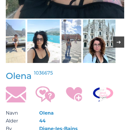
1036675
Olena
Navn
Olena
Alder
44
By
Digne-les-Bains