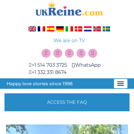
We are on TV
+1 514 703 3725
WhatsApp
+1 332 331 8674
Happy love stories since 1998
ACCESS THE FAQ