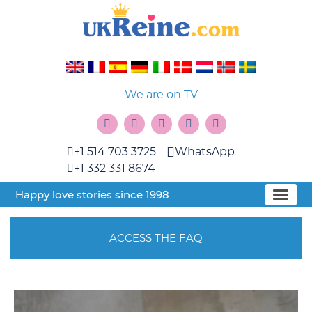
We are on TV
+1 514 703 3725
WhatsApp
+1 332 331 8674
Happy love stories since 1998
ACCESS THE FAQ