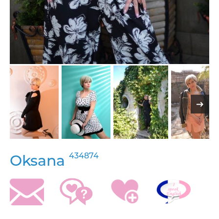
434874
Oksana