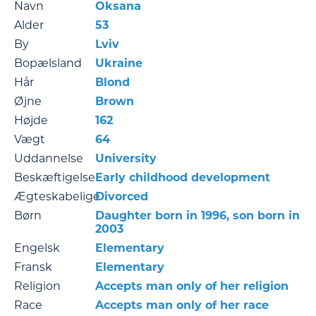
Navn
Oksana
Alder
53
By
Lviv
Bopælsland
Ukraine
Hår
Blond
Øjne
Brown
Højde
162
Vægt
64
Uddannelse
University
Beskæftigelse
Early childhood development
Ægteskabelige
Divorced
Børn
Daughter born in 1996, son born in
2003
Engelsk
Elementary
Fransk
Elementary
Religion
Accepts man only of her religion
Race
Accepts man only of her race