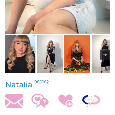
980162
Natalia