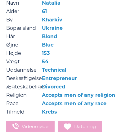
Navn
Natalia
Alder
61
By
Kharkiv
Bopælsland
Ukraine
Hår
Blond
Øjne
Blue
Højde
153
Vægt
54
Uddannelse
Technical
Beskæftigelse
Entrepreneur
Ægteskabelige
Divorced
Religion
Accepts men of any religion
Race
Accepts men of any race
Tilmeld
Krebs
Videomøde
Dato mig