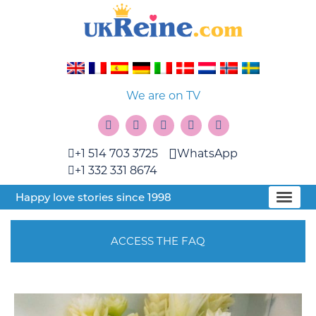
We are on TV
+1 514 703 3725
WhatsApp
+1 332 331 8674
Happy love stories since 1998
ACCESS THE FAQ