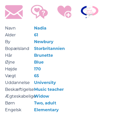
Navn
Nadia
Alder
61
By
Newbury
Bopælsland
Storbritannien
Hår
Brunette
Øjne
Blue
Højde
170
Vægt
65
Uddannelse
University
Beskæftigelse
Music teacher
Ægteskabelige
Widow
Børn
Two, adult
Engelsk
Elementary