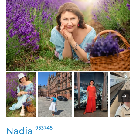
953745
Nadia