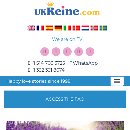
We are on TV
+1 514 703 3725
WhatsApp
+1 332 331 8674
Happy love stories since 1998
ACCESS THE FAQ