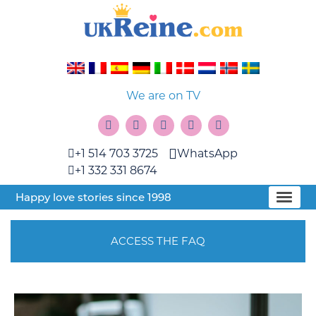
We are on TV
+1 514 703 3725
WhatsApp
+1 332 331 8674
Happy love stories since 1998
ACCESS THE FAQ