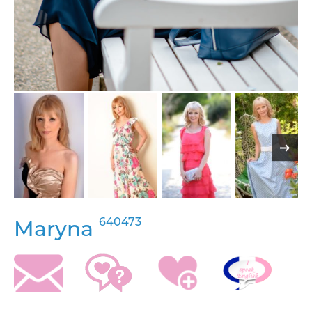
640473
Maryna