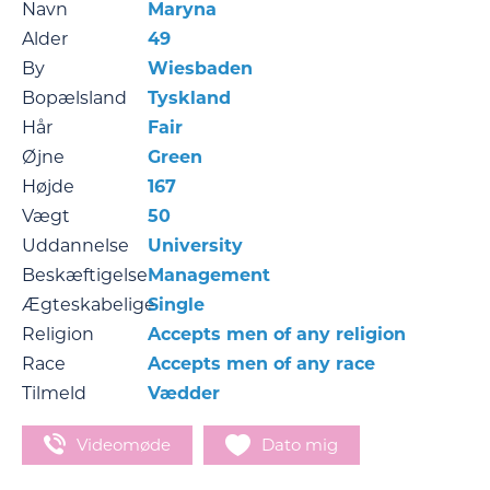
Navn
Maryna
Alder
49
By
Wiesbaden
Bopælsland
Tyskland
Hår
Fair
Øjne
Green
Højde
167
Vægt
50
Uddannelse
University
Beskæftigelse
Management
Ægteskabelige
Single
Religion
Accepts men of any religion
Race
Accepts men of any race
Tilmeld
Vædder
Videomøde
Dato mig