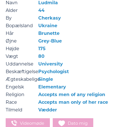
Navn
Ludmila
Alder
44
By
Cherkasy
Bopælsland
Ukraine
Hår
Brunette
Øjne
Grey-Blue
Højde
175
Vægt
80
Uddannelse
University
Beskæftigelse
Psychologist
Ægteskabelige
Single
Engelsk
Elementary
Religion
Accepts men of any religion
Race
Accepts man only of her race
Tilmeld
Vædder
Videomøde
Dato mig