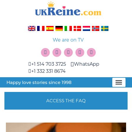
We are on TV
+1 514 703 3725
WhatsApp
+1 332 331 8674
Happy love stories since 1998
ACCESS THE FAQ