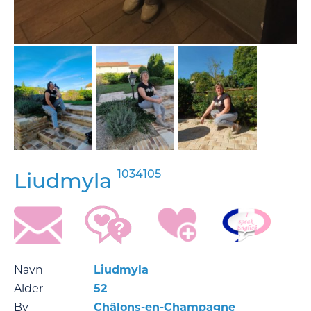
1034105
Liudmyla
Navn
Liudmyla
Alder
52
By
Châlons-en-Champagne