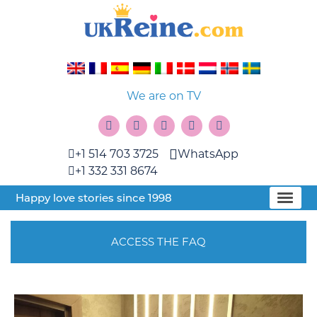
We are on TV
+1 514 703 3725
WhatsApp
+1 332 331 8674
Happy love stories since 1998
ACCESS THE FAQ