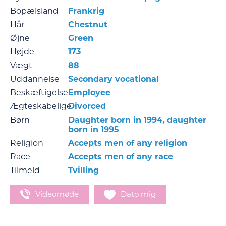
Bopælsland
Frankrig
Hår
Chestnut
Øjne
Green
Højde
173
Vægt
88
Uddannelse
Secondary vocational
Beskæftigelse
Employee
Ægteskabelige
Divorced
Børn
Daughter born in 1994, daughter
born in 1995
Religion
Accepts men of any religion
Race
Accepts men of any race
Tilmeld
Tvilling
Videomøde
Dato mig