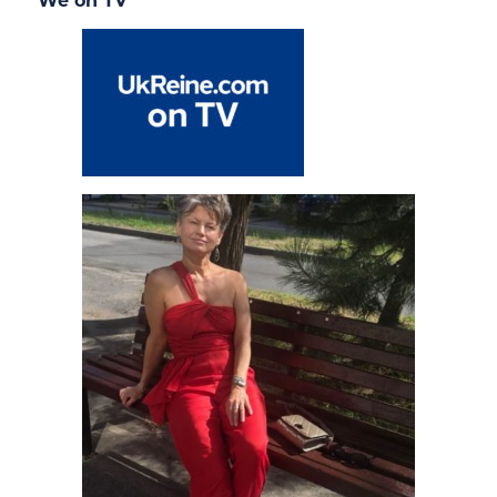
We on TV