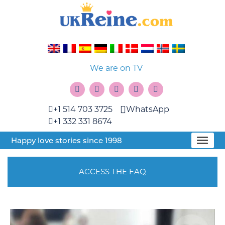
We are on TV
+1 514 703 3725
WhatsApp
+1 332 331 8674
Happy love stories since 1998
ACCESS THE FAQ