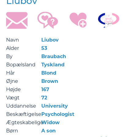
Liubov
Navn
Liubov
Alder
53
By
Braubach
Bopælsland
Tyskland
Hår
Blond
Øjne
Brown
Højde
167
Vægt
72
Uddannelse
University
Beskæftigelse
Psychologist
Ægteskabelige
Widow
Børn
A son