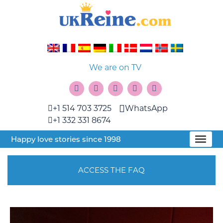
We are on TV
+1 514 703 3725
WhatsApp
+1 332 331 8674
Happy love stories since 1998
ACCESS THE FAQ