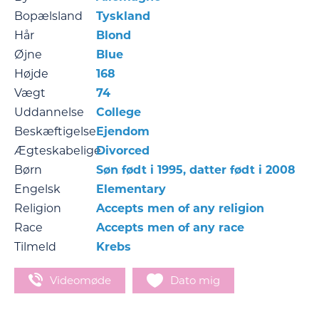
Bopælsland
Tyskland
Hår
Blond
Øjne
Blue
Højde
168
Vægt
74
Uddannelse
Сollege
Beskæftigelse
Ejendom
Ægteskabelige
Divorced
Børn
Søn født i 1995, datter født i 2008
Engelsk
Elementary
Religion
Accepts men of any religion
Race
Accepts men of any race
Tilmeld
Krebs
Videomøde
Dato mig