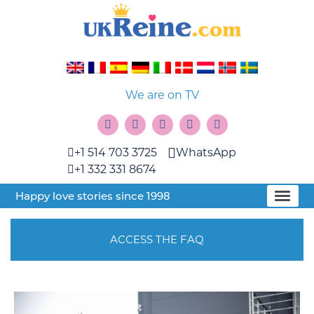
We are on TV
+1 514 703 3725
WhatsApp
+1 332 331 8674
Happy love stories since 1998
ACCESS THE FAQ