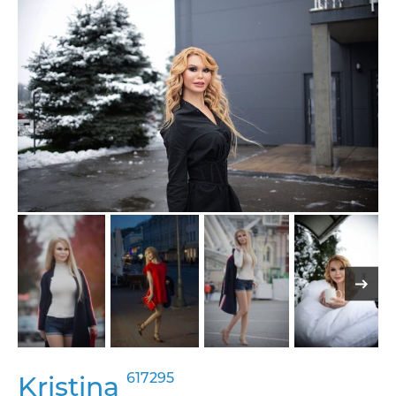
617295
Kristina