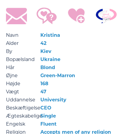
Navn
Kristina
Alder
42
By
Kiev
Bopælsland
Ukraine
Hår
Blond
Øjne
Green-Marron
Højde
168
Vægt
47
Uddannelse
University
Beskæftigelse
CEO
Ægteskabelige
Single
Engelsk
Fluent
Religion
Accepts men of any religion