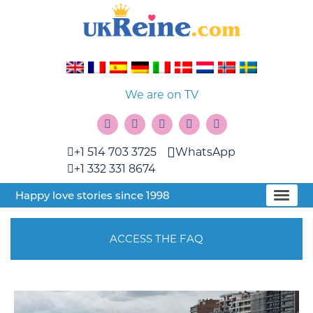
We are on TV
+1 514 703 3725
WhatsApp
+1 332 331 8674
Happy love stories since 1998
ACCESS THE FAQ