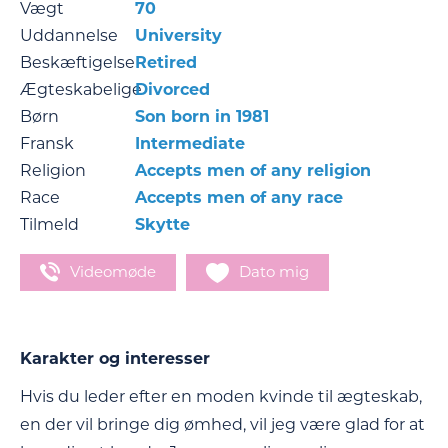
Vægt
70
Uddannelse
University
Beskæftigelse
Retired
Ægteskabelige
Divorced
Børn
Son born in 1981
Fransk
Intermediate
Religion
Accepts men of any religion
Race
Accepts men of any race
Tilmeld
Skytte
Videomøde
Dato mig
Karakter og interesser
Hvis du leder efter en moden kvinde til ægteskab,
en der vil bringe dig ømhed, vil jeg være glad for at