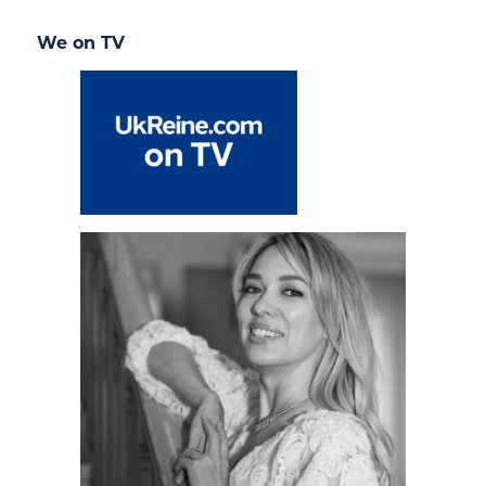
We on TV