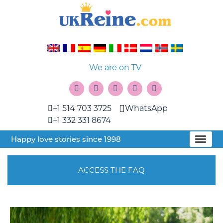
We are on TV
+1 514 703 3725
WhatsApp
+1 332 331 8674
Happy love stories since 1998
ACCESS THE FAQ