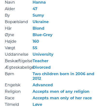
Navn
Hanna
Alder
47
By
Sumy
Bopælsland
Ukraine
Hår
Blond
Øjne
Blue-Grey
Højde
160
Vægt
55
Uddannelse
University
Beskæftigelse
Teacher
Ægteskabelige
Divorced
Børn
Two children born in 2006 and
2012
Engelsk
Advanced
Religion
Accepts men of any religion
Race
Accepts man only of her race
Tilmeld
Løve