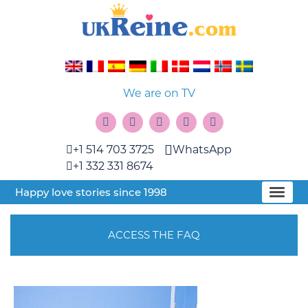
We are on TV
+1 514 703 3725
WhatsApp
+1 332 331 8674
Happy love stories since 1998
ACCESS THE FAQ