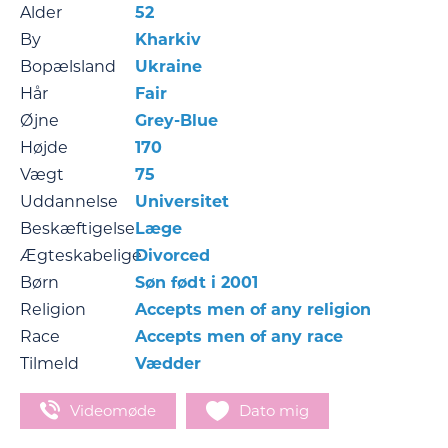
Alder
52
By
Kharkiv
Bopælsland
Ukraine
Hår
Fair
Øjne
Grey-Blue
Højde
170
Vægt
75
Uddannelse
Universitet
Beskæftigelse
Læge
Ægteskabelige
Divorced
Børn
Søn født i 2001
Religion
Accepts men of any religion
Race
Accepts men of any race
Tilmeld
Vædder
Videomøde
Dato mig