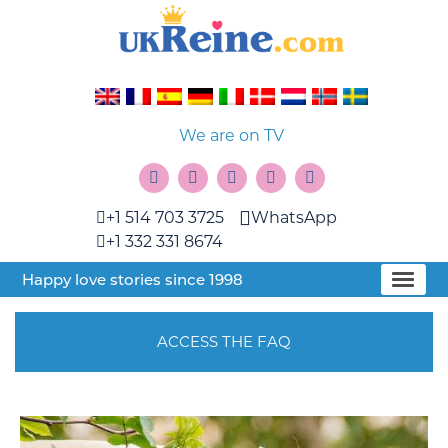
We are on TV
+1 514 703 3725
WhatsApp
+1 332 331 8674
Happy love stories since 1998
ACCESS THE FAQ