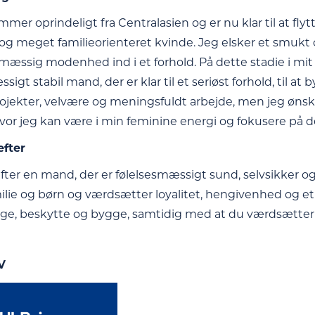
mmer oprindeligt fra Centralasien og er nu klar til at flyt
og meget familieorienteret kvinde. Jeg elsker et smukt og
smæssig modenhed ind i et forhold. På dette stadie i mit 
sigt stabil mand, der er klar til et seriøst forhold, til at
rojekter, velvære og meningsfuldt arbejde, men jeg ønske
vor jeg kan være i min feminine energi og fokusere på det
efter
efter en mand, der er følelsesmæssigt sund, selvsikker o
ilie og børn og værdsætter loyalitet, hengivenhed og et 
ørge, beskytte og bygge, samtidig med at du værdsætter 
V