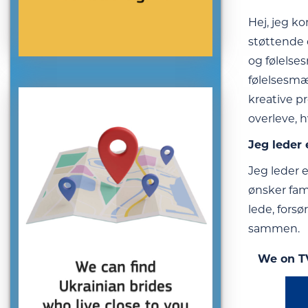
Hej, jeg ko
støttende 
og følelse
følelsesmæs
kreative p
overleve, h
Jeg leder 
Jeg leder 
ønsker fam
lede, fors
sammen.
We on T