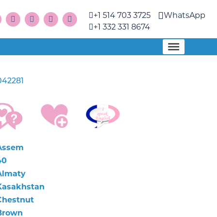
+1 514 703 3725
WhatsApp
+1 332 331 8674
042281
Assem
40
Almaty
Kasakhstan
Chestnut
Brown