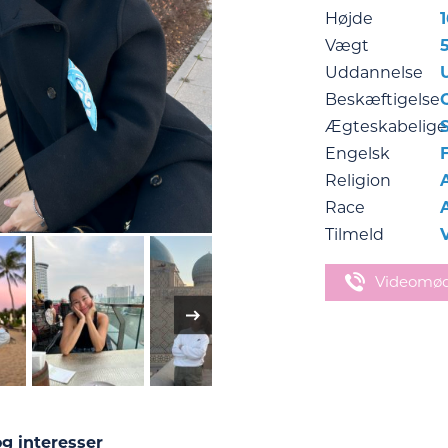
Højde
Vægt
Uddannelse
Beskæftigelse
C
Ægteskabelige
Engelsk
Religion
Race
Tilmeld
Videomø
g interesser