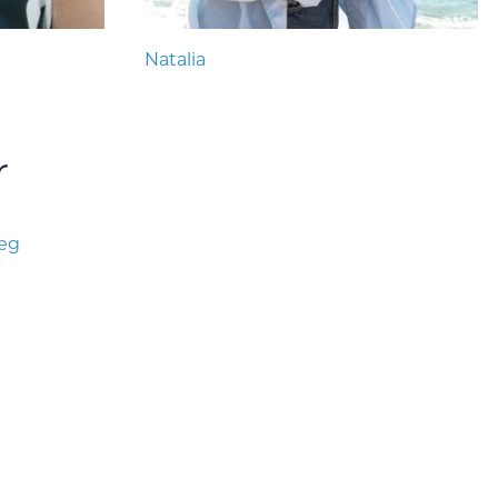
Natalia
r
læg