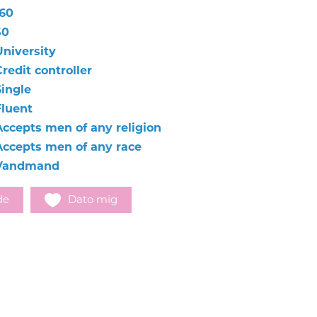
160
50
University
redit controller
Single
Fluent
Accepts men of any religion
Accepts men of any race
Vandmand
de
Dato mig