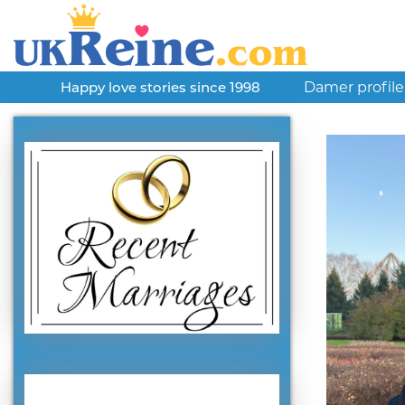
Damer profile
Happy love stories since 1998