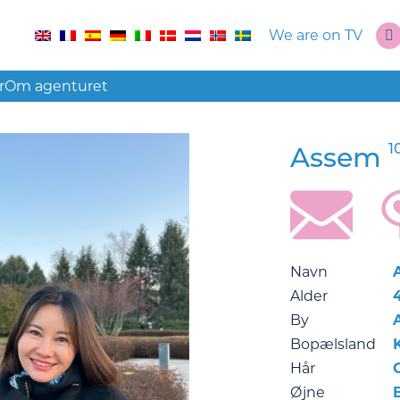
We are on TV
r
Om agenturet
1
Assem
Navn
Alder
By
Bopælsland
Hår
Øjne