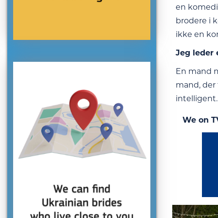
en komedie
brodere i 
ikke en kon
Jeg leder 
En mand me
mand, der f
intelligent.
We on T