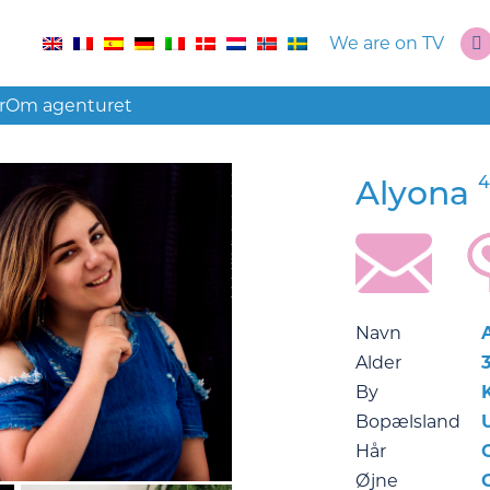
We are on TV
r
Om agenturet
4
Alyona
Navn
Alder
3
By
Bopælsland
Hår
Øjne