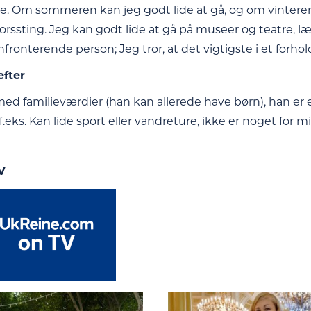
. Om sommeren kan jeg godt lide at gå, og om vinteren o
korssting. Jeg kan godt lide at gå på museer og teatre,
fronterende person; Jeg tror, at det vigtigste i et forh
efter
d familieværdier (han kan allerede have børn), han er 
.eks. Kan lide sport eller vandreture, ikke er noget for 
V