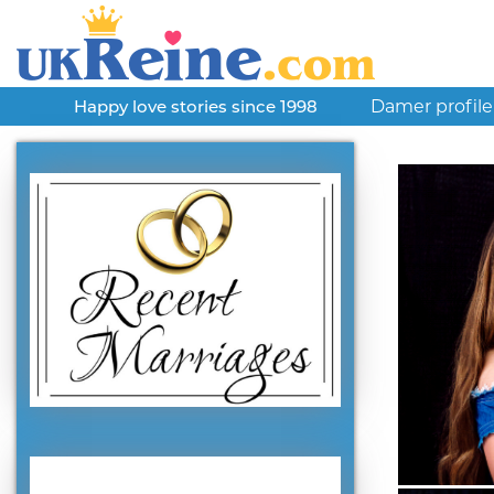
Damer profile
Happy love stories since 1998