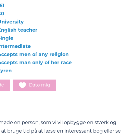
61
80
University
English teacher
Single
Intermediate
Accepts men of any religion
Accepts man only of her race
Tyren
de
Dato mig
at møde en person, som vi vil opbygge en stærk og
e at bruge tid på at læse en interessant bog eller se