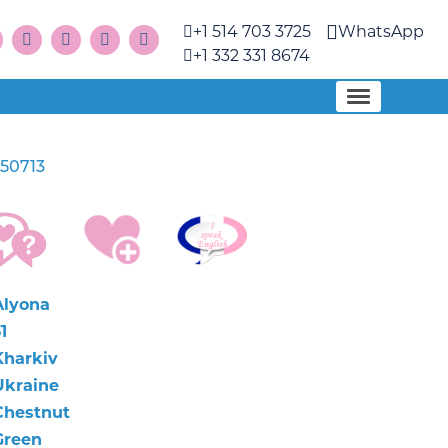
+1 514 703 3725
WhatsApp
+1 332 331 8674
50713
Alyona
1
Kharkiv
Ukraine
Chestnut
Green