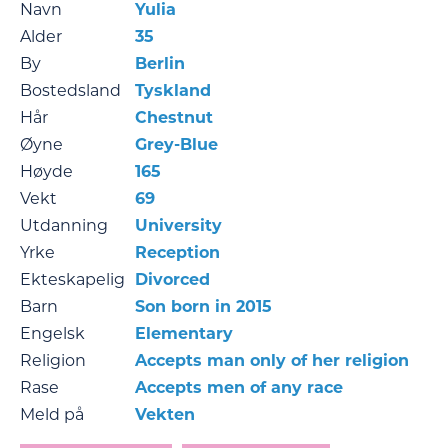
Navn
Yulia
Alder
35
By
Berlin
Bostedsland
Tyskland
Hår
Chestnut
Øyne
Grey-Blue
Høyde
165
Vekt
69
Utdanning
University
Yrke
Reception
Ekteskapelig
Divorced
Barn
Son born in 2015
Engelsk
Elementary
Religion
Accepts man only of her religion
Rase
Accepts men of any race
Meld på
Vekten