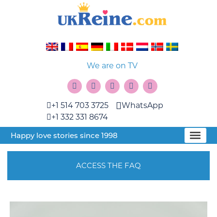
We are on TV
+1 514 703 3725
WhatsApp
+1 332 331 8674
Happy love stories since 1998
ACCESS THE FAQ