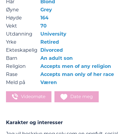
Hår
Blond
Øyne
Grey
Høyde
164
Vekt
70
Utdanning
University
Yrke
Retired
Ekteskapelig
Divorced
Barn
An adult son
Religion
Accepts men of any religion
Rase
Accepts man only of her race
Meld på
Væren
Videomøte
Date meg
Karakter og interesser
Jeg vil beskrive meg selv som en oppfylt, sosial,