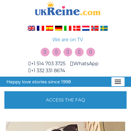
We are on TV
+1 514 703 3725
WhatsApp
+1 332 331 8674
Happy love stories since 1998
ACCESS THE FAQ