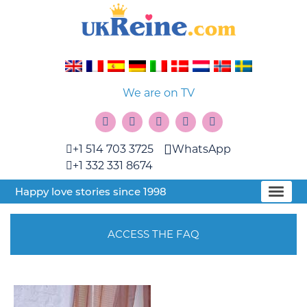
We are on TV
+1 514 703 3725
WhatsApp
+1 332 331 8674
Happy love stories since 1998
ACCESS THE FAQ