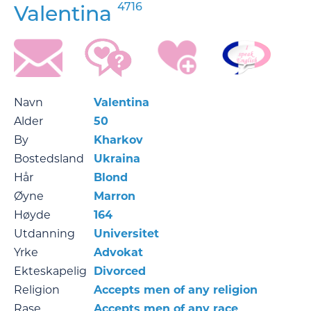
4716
Valentina
Navn
Valentina
Alder
50
By
Kharkov
Bostedsland
Ukraina
Hår
Blond
Øyne
Marron
Høyde
164
Utdanning
Universitet
Yrke
Advokat
Ekteskapelig
Divorced
Religion
Accepts men of any religion
Rase
Accepts men of any race