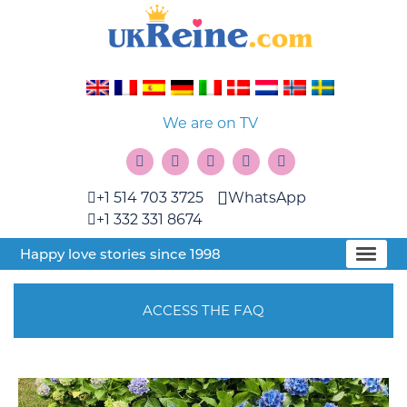
We are on TV
+1 514 703 3725
WhatsApp
+1 332 331 8674
Happy love stories since 1998
ACCESS THE FAQ