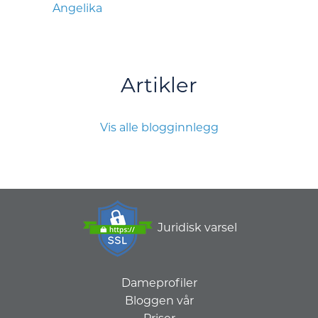
Angelika
Artikler
Vis alle blogginnlegg
Juridisk varsel
Dameprofiler
Bloggen vår