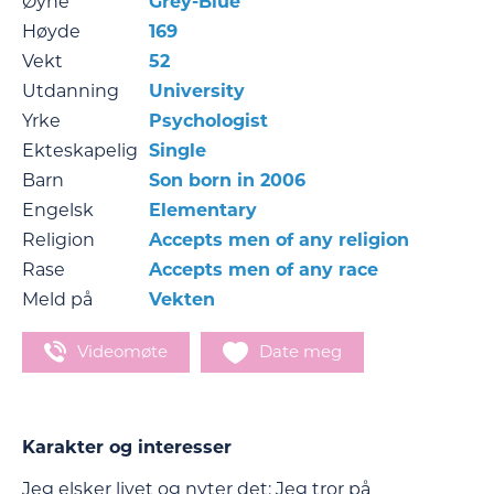
Øyne
Grey-Blue
Høyde
169
Vekt
52
Utdanning
University
Yrke
Psychologist
Ekteskapelig
Single
Barn
Son born in 2006
Engelsk
Elementary
Religion
Accepts men of any religion
Rase
Accepts men of any race
Meld på
Vekten
Videomøte
Date meg
Karakter og interesser
Jeg elsker livet og nyter det; Jeg tror på