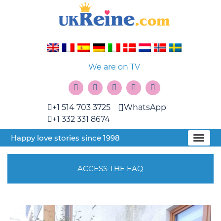
We are on TV
+1 514 703 3725
WhatsApp
+1 332 331 8674
Happy love stories since 1998
ACCESS THE FAQ