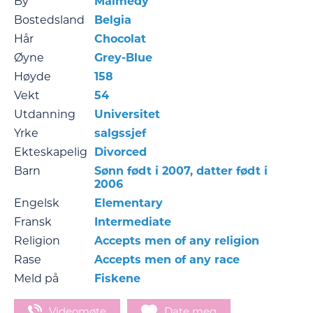
By
Malmedy
Bostedsland
Belgia
Hår
Chocolat
Øyne
Grey-Blue
Høyde
158
Vekt
54
Utdanning
Universitet
Yrke
salgssjef
Ekteskapelig
Divorced
Barn
Sønn født i 2007, datter født i
2006
Engelsk
Elementary
Fransk
Intermediate
Religion
Accepts men of any religion
Rase
Accepts men of any race
Meld på
Fiskene
Videomøte
Date meg