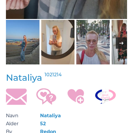
1021214
Nataliya
Navn
Nataliya
Alder
52
By
Redon