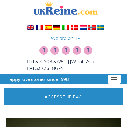
We are on TV
+1 514 703 3725
WhatsApp
+1 332 331 8674
Happy love stories since 1998
ACCESS THE FAQ