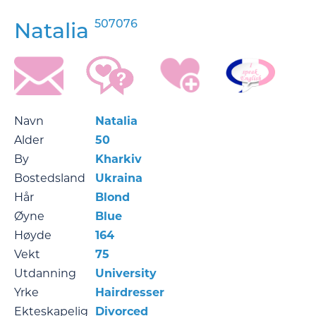
507076
Natalia
Navn
Natalia
Alder
50
By
Kharkiv
Bostedsland
Ukraina
Hår
Blond
Øyne
Blue
Høyde
164
Vekt
75
Utdanning
University
Yrke
Hairdresser
Ekteskapelig
Divorced