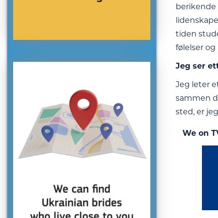
berikende 
lidenskaper
tiden stude
følelser o
Jeg ser et
Jeg leter 
sammen det 
sted, er je
We on T