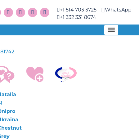
+1 514 703 3725
WhatsApp
+1 332 331 8674
81742
Natalia
1
Dnipro
Ukraina
Chestnut
Grey