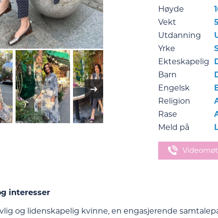
Høyde
Vekt
Utdanning
Yrke
Ekteskapelig
Barn
Engelsk
Religion
Rase
Meld på
Videomøt
g interesser
ivlig og lidenskapelig kvinne, en engasjerende samtalepa