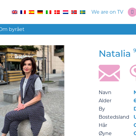
We are on TV
Om byrået
9
Natalia
Navn
Alder
6
By
Bostedsland
Hår
Øyne