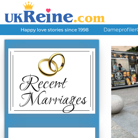
Dameprofiler
Happy love stories since 1998