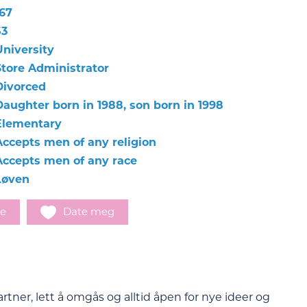
167
53
University
Store Administrator
Divorced
Daughter born in 1988, son born in 1998
Elementary
Accepts men of any religion
Accepts men of any race
Løven
e
Date meg
rtner, lett å omgås og alltid åpen for nye ideer og