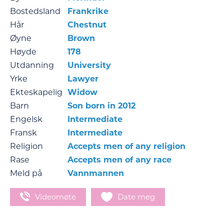
Bostedsland
Frankrike
Hår
Chestnut
Øyne
Brown
Høyde
178
Utdanning
University
Yrke
Lawyer
Ekteskapelig
Widow
Barn
Son born in 2012
Engelsk
Intermediate
Fransk
Intermediate
Religion
Accepts men of any religion
Rase
Accepts men of any race
Meld på
Vannmannen
Videomøte
Date meg