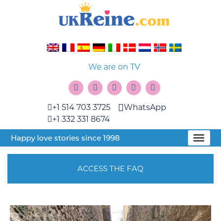
We are on TV
+1 514 703 3725
WhatsApp
+1 332 331 8674
Happy love stories since 1998
ACCESS THE FAQ