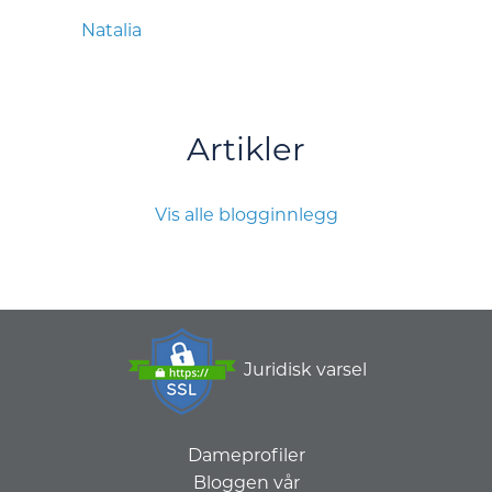
Natalia
Artikler
Vis alle blogginnlegg
Juridisk varsel
Dameprofiler
Bloggen vår