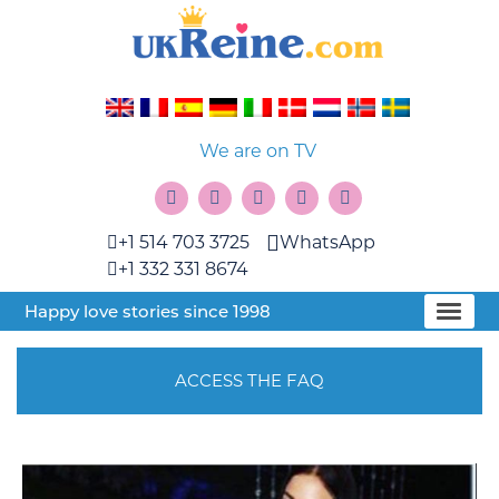
We are on TV
+1 514 703 3725
WhatsApp
+1 332 331 8674
Happy love stories since 1998
ACCESS THE FAQ