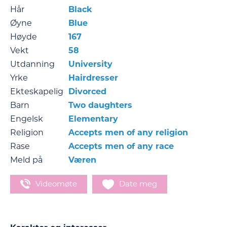
Hår
Black
Øyne
Blue
Høyde
167
Vekt
58
Utdanning
University
Yrke
Hairdresser
Ekteskapelig
Divorced
Barn
Two daughters
Engelsk
Elementary
Religion
Accepts men of any religion
Rase
Accepts men of any race
Meld på
Væren
Videomøte
Date meg