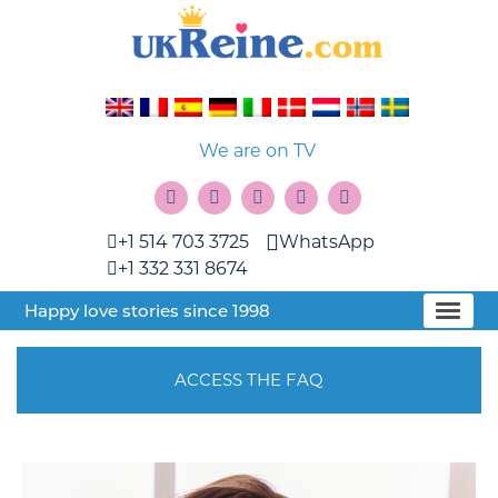
We are on TV
+1 514 703 3725
WhatsApp
+1 332 331 8674
Happy love stories since 1998
ACCESS THE FAQ