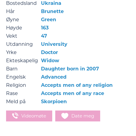
Bostedsland
Ukraina
Hår
Brunette
Øyne
Green
Høyde
163
Vekt
47
Utdanning
University
Yrke
Doctor
Ekteskapelig
Widow
Barn
Daughter born in 2007
Engelsk
Advanced
Religion
Accepts men of any religion
Rase
Accepts men of any race
Meld på
Skorpioen
Videomøte
Date meg