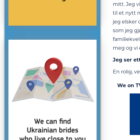
mitt. Jeg v
til et nytt
jeg elsker 
som jeg gjø
familiekvel
meg og vi e
Jeg ser et
En rolig, v
We on T