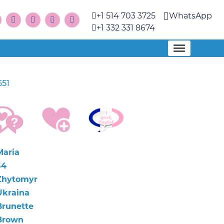
+1 514 703 3725
WhatsApp
+1 332 331 8674
551
Maria
54
Zhytomyr
Ukraina
Brunette
Brown