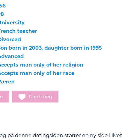
156
98
University
French teacher
Divorced
Son born in 2003, daughter born in 1995
Advanced
Accepts man only of her religion
Accepts man only of her race
Væren
e
Date meg
meg på denne datingsiden starter en ny side i livet