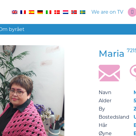
We are on TV
Om byrået
721
Maria
Navn
Alder
By
Bostedsland
Hår
Øyne