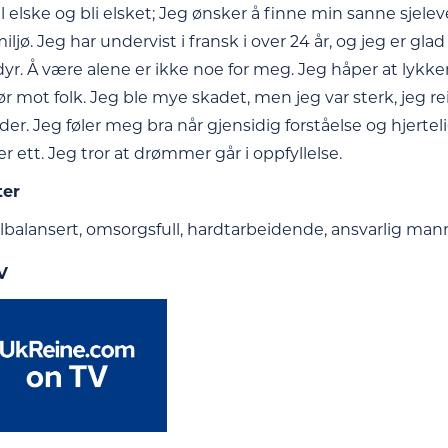
il elske og bli elsket; Jeg ønsker å finne min sanne sjeleve
 miljø. Jeg har undervist i fransk i over 24 år, og jeg er gl
dyr. Å være alene er ikke noe for meg. Jeg håper at lykken
r mot folk. Jeg ble mye skadet, men jeg var sterk, jeg re
der. Jeg føler meg bra når gjensidig forståelse og hjertel
r ett. Jeg tror at drømmer går i oppfyllelse.
ter
elbalansert, omsorgsfull, hardtarbeidende, ansvarlig mann
V