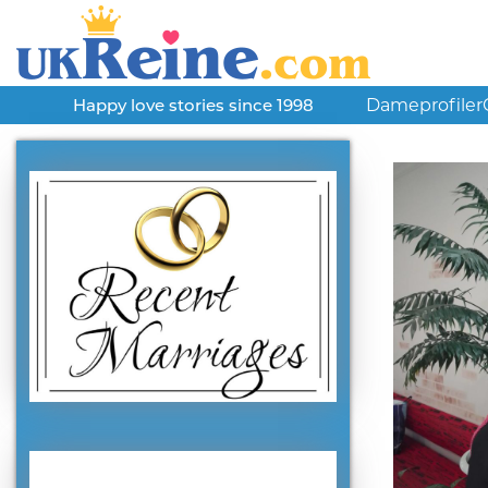
Dameprofiler
Happy love stories since 1998