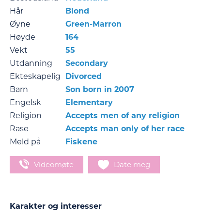
Hår
Blond
Øyne
Green-Marron
Høyde
164
Vekt
55
Utdanning
Secondary
Ekteskapelig
Divorced
Barn
Son born in 2007
Engelsk
Elementary
Religion
Accepts men of any religion
Rase
Accepts man only of her race
Meld på
Fiskene
Videomøte
Date meg
Karakter og interesser