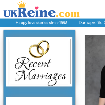
Dameprofiler
Happy love stories since 1998