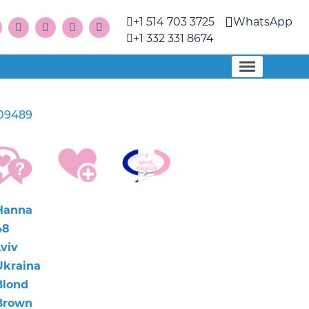
+1 514 703 3725
WhatsApp
+1 332 331 8674
09489
Hanna
48
Lviv
Ukraina
Blond
Brown