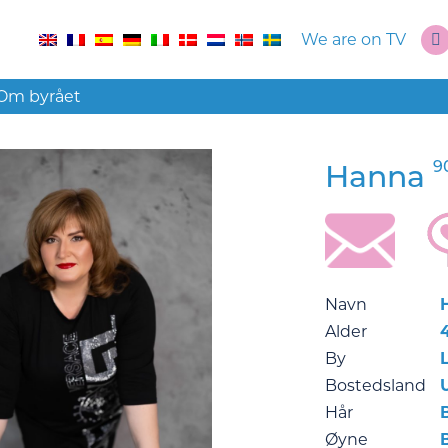
We are on TV
Om byrået
9
Hanna
Navn
Alder
By
Bostedsland
Hår
Øyne