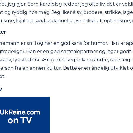
det jeg gjør. Som kardiolog redder jeg ofte liv, det er veld
ent og ryddig hos meg. Jeg liker å sy, brodere, strikke, la
ltruisme, lojalitet, god utdannelse, vennlighet, optimis
ter
mann er snill og har en god sans for humor. Han er åpe
 (fredelige). Han er en god samtalepartner og lager go
aktiv, fysisk sterk. Ærlig mot seg selv og andre, ikke fei
rson fra en annen kultur. Dette er en åndelig utviklet o
et.
V