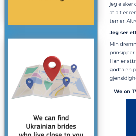
jeg elsker 
at alt er r
terrier. A
Jeg ser et
Min drømme
prinsipper
Han er attr
godta en pe
gjensidigh
We on T