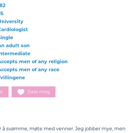
182
95
University
Cardiologist
Single
An adult son
Intermediate
Accepts men of any religion
Accepts men of any race
Tvillingene
e
Date meg
 liker å svømme, møte med venner. Jeg jobber mye, men