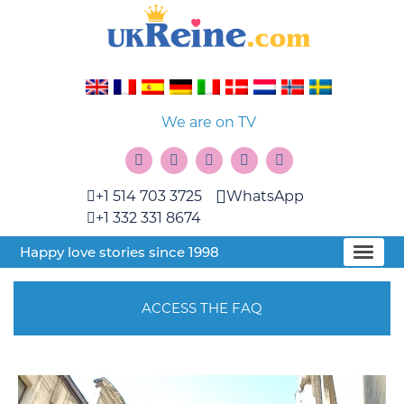
We are on TV
+1 514 703 3725
WhatsApp
+1 332 331 8674
Happy love stories since 1998
ACCESS THE FAQ