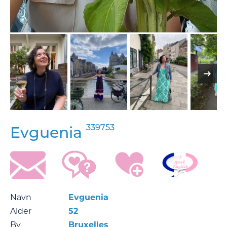
339753
Evguenia
Navn
Evguenia
Alder
52
By
Bruxelles