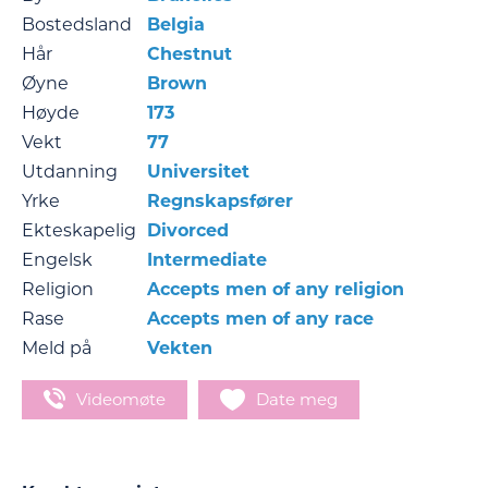
Bostedsland
Belgia
Hår
Chestnut
Øyne
Brown
Høyde
173
Vekt
77
Utdanning
Universitet
Yrke
Regnskapsfører
Ekteskapelig
Divorced
Engelsk
Intermediate
Religion
Accepts men of any religion
Rase
Accepts men of any race
Meld på
Vekten
Videomøte
Date meg