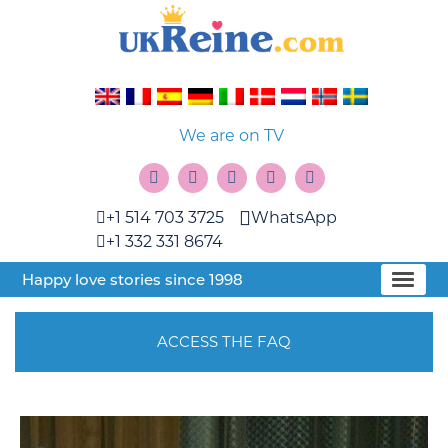
We are on TV
+1 514 703 3725
WhatsApp
+1 332 331 8674
Happy love stories since 1998
ACCESS THE FAQ