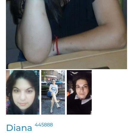
445888
Diana