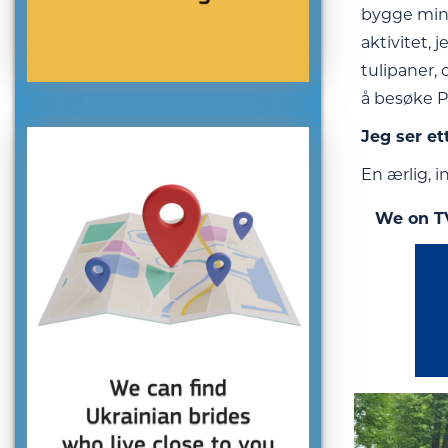
bygge min 
aktivitet, 
tulipaner, 
å besøke P
Jeg ser et
En ærlig, i
We on T