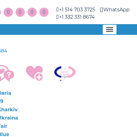
+1 514 703 3725
WhatsApp
+1 332 331 8674
384
Daria
39
Kharkiv
Ukraina
air
Blue