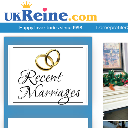
Dameprofiler
Happy love stories since 1998