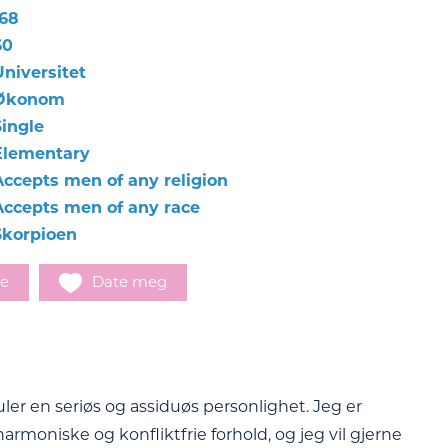
168
60
Universitet
Økonom
Single
Elementary
Accepts men of any religion
Accepts men of any race
Skorpioen
e
Date meg
er en seriøs og assiduøs personlighet. Jeg er
armoniske og konfliktfrie forhold, og jeg vil gjerne