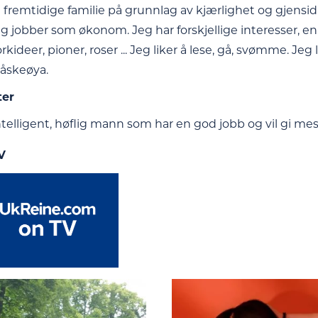
fremtidige familie på grunnlag av kjærlighet og gjensidi
jeg jobber som økonom. Jeg har forskjellige interesser, e
orkideer, pioner, roser ... Jeg liker å lese, gå, svømme. 
åskeøya.
ter
ntelligent, høflig mann som har en god jobb og vil gi mest
V