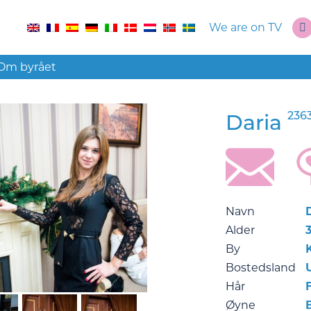
We are on TV
Om byrået
236
Daria
Navn
Alder
By
Bostedsland
Hår
F
Øyne