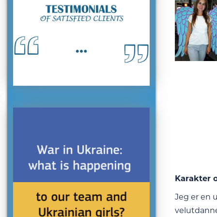
Karakter o
Jeg er en 
velutdannet