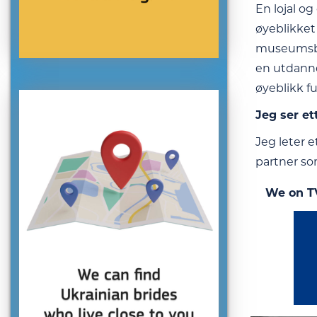
En lojal o
øyeblikket 
museumsbes
en utdannet
øyeblikk ful
Jeg ser et
Jeg leter 
partner so
We on T