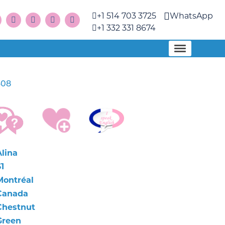
+1 514 703 3725
WhatsApp
+1 332 331 8674
608
Alina
1
Montréal
Canada
Chestnut
Green