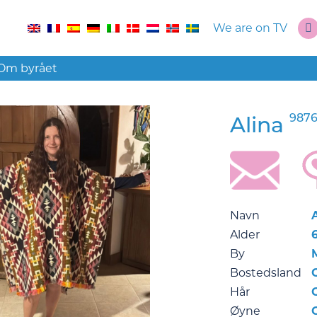
We are on TV
Om byrået
987
Alina
Navn
Alder
6
By
Bostedsland
Hår
Øyne