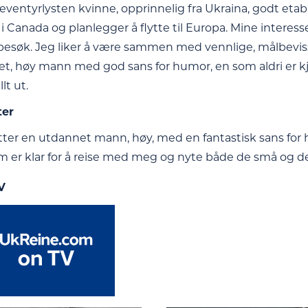
g eventyrlysten kvinne, opprinnelig fra Ukraina, godt eta
i Canada og planlegger å flytte til Europa. Mine interess
øk. Jeg liker å være sammen med vennlige, målbevisst
, høy mann med god sans for humor, en som aldri er kjede
lt ut.
ter
etter en utdannet mann, høy, med en fantastisk sans for 
m er klar for å reise med meg og nyte både de små og de s
V