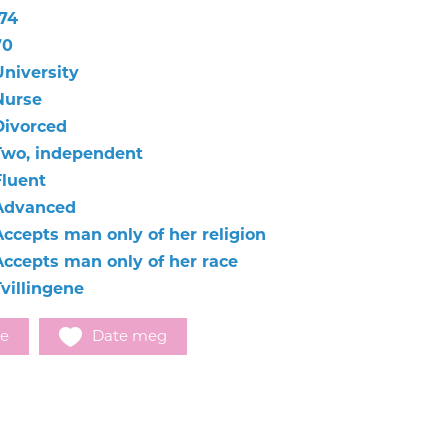
174
70
University
Nurse
Divorced
Two, independent
Fluent
Advanced
Accepts man only of her religion
Accepts man only of her race
Tvillingene
e
Date meg