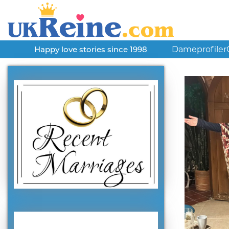
Dameprofiler
Happy love stories since 1998